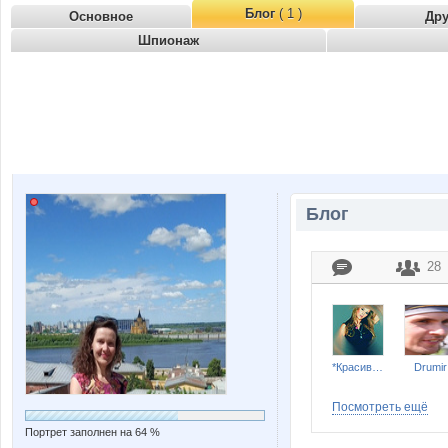
Блог
( 1 )
Основное
Др
Шпионаж
Блог
28
*КрасиваЯ
Drumir
Посмотреть ещё
Портрет заполнен на 64 %