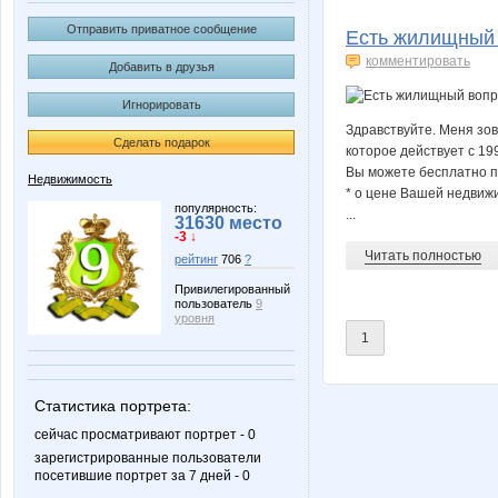
POM@H
Remont-nn
Отправить приватное сообщение
Есть жилищный
комментировать
Добавить в друзья
Игнорировать
brunia
dOlia
Здравствуйте. Меня зов
Сделать подарок
которое действует с 199
Вы можете бесплатно п
Недвижимость
* о цене Вашей недвиж
zvukfm
Алён
популярность:
...
31630 место
-3 ↓
Читать полностью
рейтинг
706
?
Привилегированный
пользователь
9
Руслан89
Севе
уровня
1
Статистика портрета:
сейчас просматривают портрет - 0
зарегистрированные пользователи
посетившие портрет за 7 дней - 0